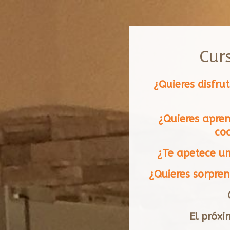
Cur
¿Quieres disfru
¿Quieres apren
coc
¿Te apetece un
¿Quieres sorpren
El próxi