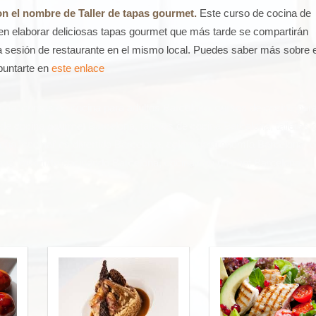
n el nombre de Taller de tapas gourmet.
Este curso de cocina de
en elaborar deliciosas tapas gourmet que más tarde se compartirán
 sesión de restaurante en el mismo local. Puedes saber más sobre 
puntarte en
este enlace
ona, cursos de cocina para adultos Barcelona, cursos de cocina par
de cocina gourmet Barcelona, talleres de cocina Barcelona, talleres 
ona, cocinar es divertido Barcelona, ocio y gastronomía Barcelona, o
na, divertirte cocinando Barcelona, cocina con un chef Barcelona