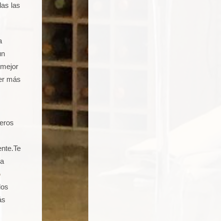
das las
a
un
 mejor
ber más
teros
ente.Te
ía
o
dos
ás