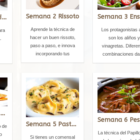
Semana 2 Rissoto
Semana 1 Aperitivos
Aprende la técnica de
Los protagonistas 
ara
hacer un buen rissoto,
son los aliños 
.
paso a paso, e innova
vinagretas. Difere
incorporando tus
combinaciones da
ingredientes preferidos.
lugar a diferente
sabores.
Semana 4 Carpaccio y tartar
Semana 5 Pasta fresca con oblea de arroz
o de
La técnica del Papill
o
Si tienes un comensal