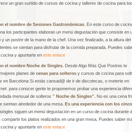
ece un gran surtido de cursos de cocina y talleres de cocina para to
on el nombre de Sesiones Gastronómicas
. En este curso de cocin
ona los participantes elaboran un menú degustación que consiste en 
y un postre de la mano de la chef. Una vez finalizado, a la altura del
istentes se sientan para disfrutar de la comida preparada. Puedes sa
 cocina y apuntarte en
este enlace
on el nombre Noche de Singles
. Desde Algo Más Que Postres
te
mejores planes de
cenas para solteros
y cursos de cocina para sol
r en Barcelona Si estás cansad@ de ir de discotecas, o meterte en
rnet para conocer gente te proponemos probar una experiencia difer
edada mensual de solteros
” Noche de Singles”.
No es una cena fr
se sientan alrededor de una mesa.
Es una experiencia con los cinc
 singles siguen un menú degustación en un curso de cocina durante 
 compartir los platos realizados en una gran mesa. Puedes saber m
 cocina y apuntarte en
este enlace