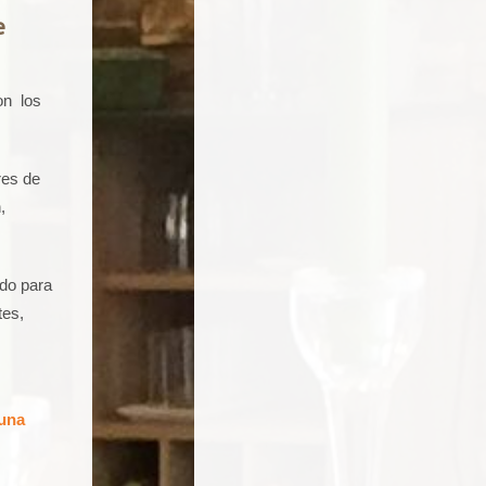
e
on los
res de
,
ado para
tes,
una