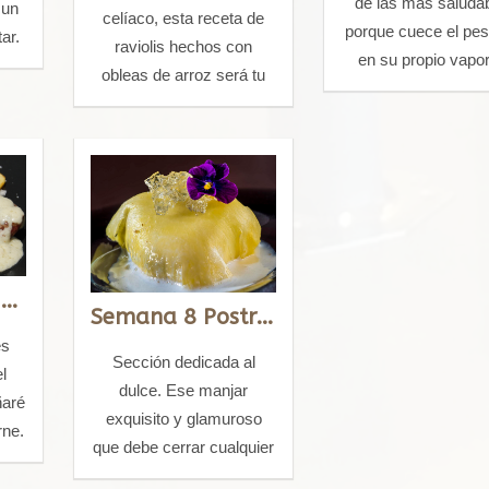
de las más saluda
 un
celíaco, esta receta de
porque cuece el pe
ar.
raviolis hechos con
en su propio vapor
obleas de arroz será tu
queda buenísim
salvación.
Semana 7 Carnes a la sal
Semana 8 Postres de restaurante
es
Sección dedicada al
l
dulce. Ese manjar
ñaré
exquisito y glamuroso
rne.
que debe cerrar cualquier
festín.