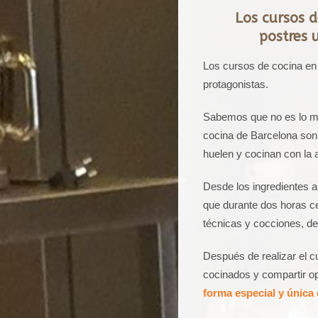
Los cursos 
postres 
Los cursos de cocina en
protagonistas.
Sabemos que no es lo mis
cocina de Barcelona so
huelen y cocinan con la 
Desde los ingredientes a
que durante dos horas ce
técnicas y cocciones, d
Después de realizar el c
cocinados y compartir op
forma especial y única 