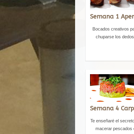
Bocados creativos p
chuparse los dedos
Te enseñaré el secret
macerar pescados 