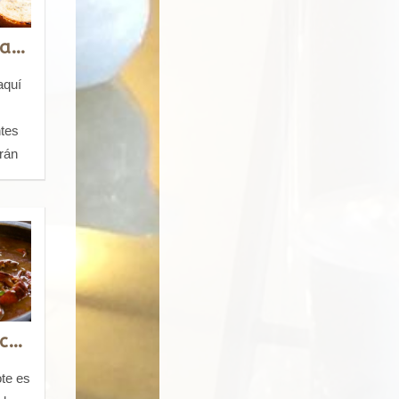
Semana 3 Ensaladas
aquí
y
ntes
rán
s
Semana 6 Pescados y Mariscos al papillote
ote es