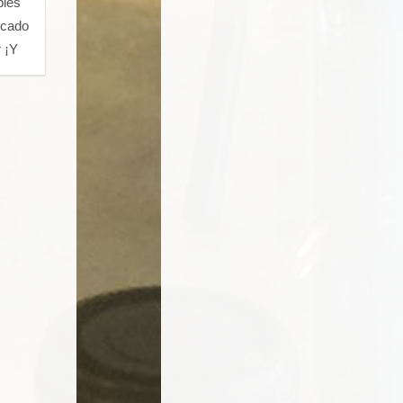
bles
scado
 ¡Y
o!