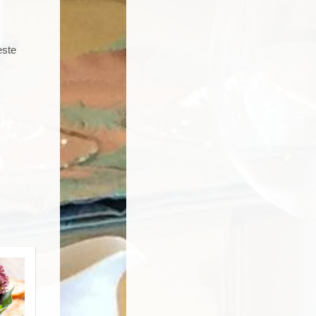
este
a
de
cio en