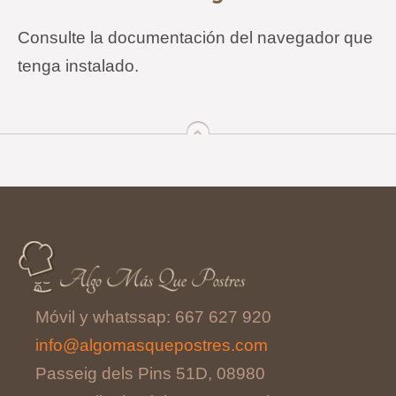
Consulte la documentación del navegador que
tenga instalado.
arriba
Móvil y whatssap: 667 627 920
info@algomasquepostres.com
Passeig dels Pins 51D, 08980