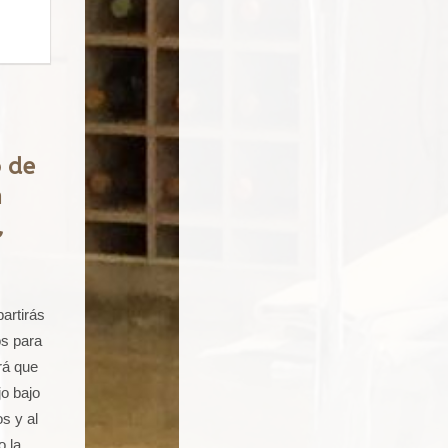
o de
n
,
artirás
os para
rá que
jo bajo
s y al
o la