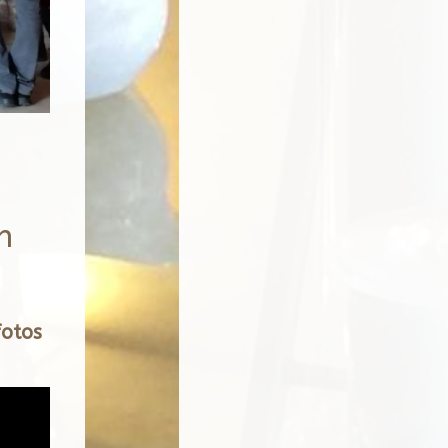
m
fotos