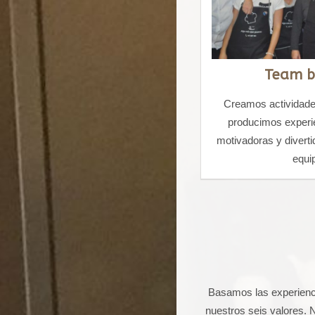
Team b
Creamos actividade
producimos experi
motivadoras y diverti
equi
Basamos las experienci
nuestros seis valores.