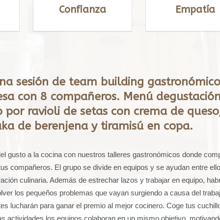
Confianza
Empatía
na sesión de team building gastronómic
sa con 8 compañeros. Menú degustació
por ravioli de setas con crema de queso
ka de berenjena y tiramisú en copa.
el gusto a la cocina con nuestros talleres gastronómicos donde comp
 tus compañeros. El grupo se divide en equipos y se ayudan entre ell
ración culinaria. Además de estrechar lazos y trabajar en equipo, hab
esolver los pequeños problemas que vayan surgiendo a causa del traba
tes lucharán para ganar el premio al mejor cocinero. Coge tus cuchillo
as actividades los equipos colaboran en un mismo objetivo, motivand