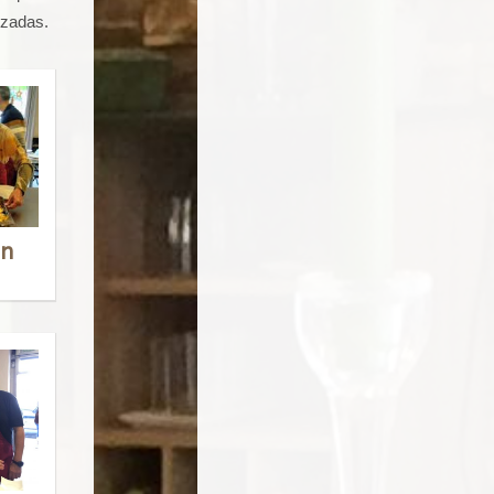
izadas.
ón