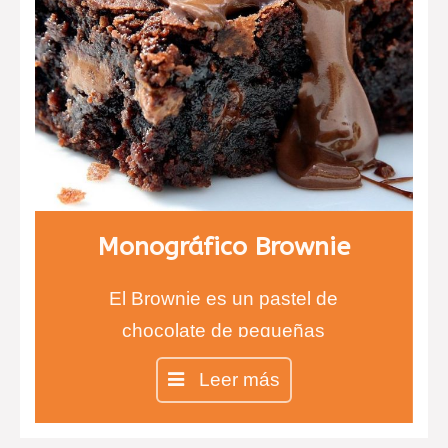
Tarta de salmón y mango.
Quique de setas
Monográfico Brownie
El Brownie es un pastel de
chocolate de pequeñas
dimensiones, como un bizcocho
Leer más
bastante denso.