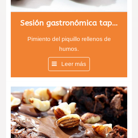
Sesión gastronómica tapas
Pimiento del piquillo rellenos de
humos.
Crujiente de Kikos.
Leer más
Langostinos empanados con maíz y
salsa de romesco.
Saquitos de tomate chery mozarela
y pesto.
Cestitas de berenjena.
Esferas de queso de cabra y fresa
con membrana de Módena.
Chip de patatas y chorizo.