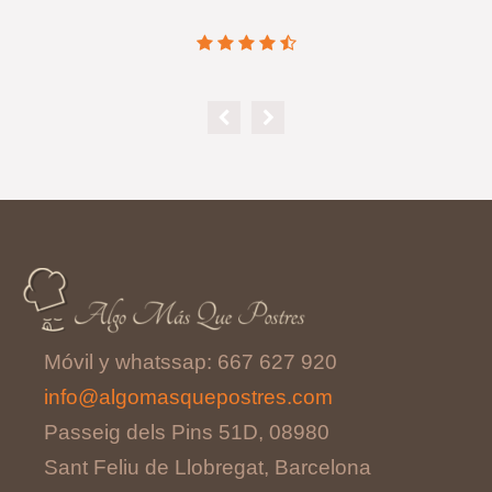
Móvil y whatssap: 667 627 920
info@algomasquepostres.com
Passeig dels Pins 51D, 08980
Sant Feliu de Llobregat, Barcelona