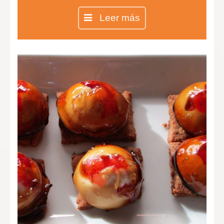
Calamares rellenos de verdura y
Leer más
marisco.
Esferas de yogurt con fresa y con
una suave membrana de módena.