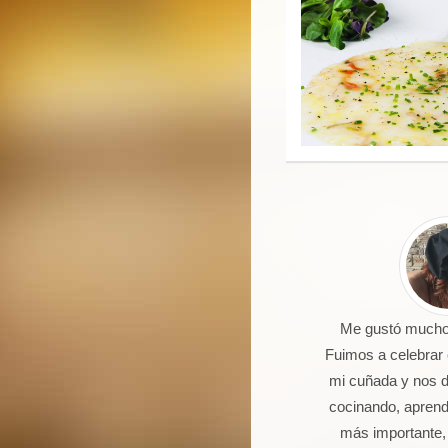
 un joven de 16 años aficionado a
Me gustó mucho 
la cocina. Llevo 5 talleres de
Fuimos a celebrar
postería, galletas, cocas y dulces.
mi cuñada y nos 
Seguro que seguiré asistiendo
cocinando, aprendi
orque además de pasármelo bien
más importante,