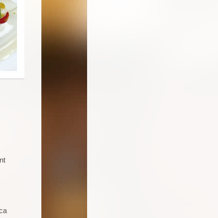
nt
Soy un joven de 16 años aficionado a
la cocina. Llevo 5 talleres de
repostería, galletas, cocas y dulces.
Seguro que seguiré asistiendo
ica
porque además de pasármelo bien