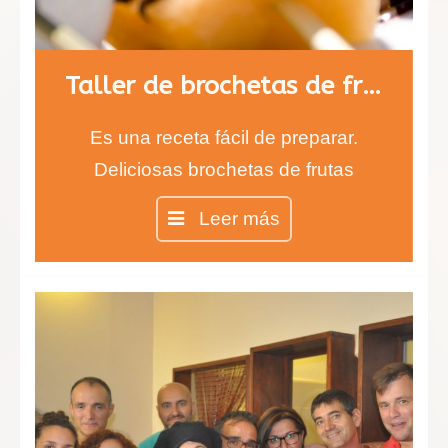
Taller de brochetas de fruta con chocolate
Es una receta fácil de preparar.
Deliciosas brochetas de frutas
cubiertas de chocolate negro y
Leer más
blanco. Los más pequeños estarán
encantados de comer fruta con
sabor a chocolate. Aprenderán a
degustar nuevos sabores y texturas
que alegrarán sus paladares.