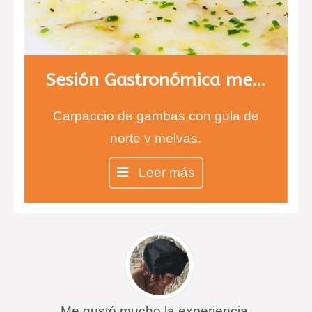
Sesión Gastronómica menú 1
Carpaccio de gambas con gula de
norte y melvas.
Entrecot con salsa de queso
Leer más
infusionada con tomillo y risotto de
ceps.
Chesse cake en copa
Me gustó mucho la experiencia.