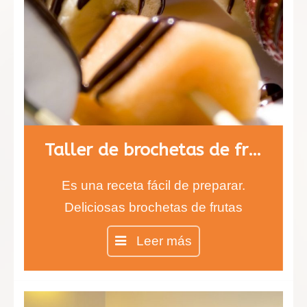
Taller de brochetas de fruta con chocolate
Es una receta fácil de preparar.
Deliciosas brochetas de frutas
cubiertas de chocolate negro y
Leer más
blanco. Los más pequeños estarán
encantados de comer fruta con
sabor a chocolate. Aprenderán a