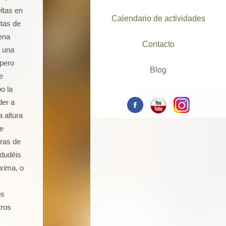
ltas en
Calendario de actividades
tas de
ena
Contacto
s una
pero
Blog
e
o la
der a
 altura
ue
oras de
 dudéis
óxima, o
os
tros