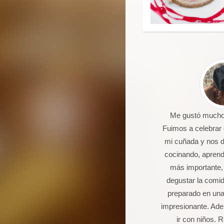
 un joven de 16 años aficionado a
Me gustó mucho 
la cocina. Llevo 5 talleres de
Fuimos a celebrar
postería, galletas, cocas y dulces.
mi cuñada y nos 
Seguro que seguiré asistiendo
cocinando, aprendi
orque además de pasármelo bien
más importante,
stoy aprendiendo muchas cosas.
degustar la comi
preparado en una
impresionante. Ade
ir con niños.