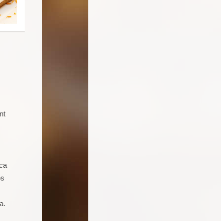
nt
Soy un joven de 16 años aficionado a
la cocina. Llevo 5 talleres de
repostería, galletas, cocas y dulces.
Seguro que seguiré asistiendo
ica
porque además de pasármelo bien
os
estoy aprendiendo muchas cosas.
a.