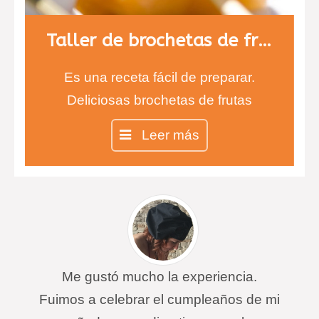
Taller de brochetas de fruta con chocolate
Es una receta fácil de preparar.
Deliciosas brochetas de frutas
cubiertas de chocolate negro y
Leer más
blanco. Los más pequeños estarán
encantados de comer fruta con
sabor a chocolate. Aprenderán a
degustar nuevos sabores y texturas
que alegrarán sus paladares.
Me gustó mucho la experiencia.
Fuimos a celebrar el cumpleaños de mi