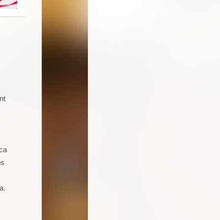
nt
Soy un joven de 16 años aficionado a
la cocina. Llevo 5 talleres de
repostería, galletas, cocas y dulces.
Seguro que seguiré asistiendo
ica
porque además de pasármelo bien
os
estoy aprendiendo muchas cosas.
a.