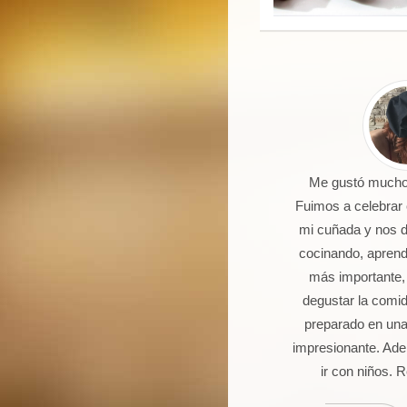
 un joven de 16 años aficionado a
Me gustó mucho 
la cocina. Llevo 5 talleres de
Fuimos a celebrar
postería, galletas, cocas y dulces.
mi cuñada y nos 
Seguro que seguiré asistiendo
cocinando, aprendi
orque además de pasármelo bien
más importante,
stoy aprendiendo muchas cosas.
degustar la comi
preparado en una
impresionante. Ade
ir con niños.