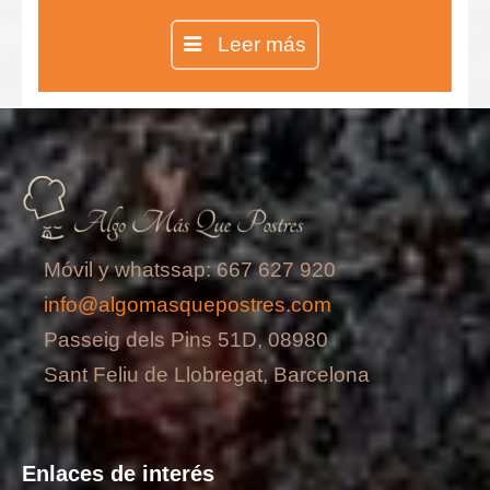
de naranja, ideal para cualquier hora
Leer más
del día, pero sobre todo a la hora del
desayuno por el sabor tan intenso
que le proporciona la cáscara de
naranja.
Móvil y whatssap: 667 627 920
info@algomasquepostres.com
Passeig dels Pins 51D, 08980
Sant Feliu de Llobregat, Barcelona
Enlaces de interés