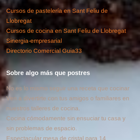
Cursos de pastelería en Sant Feliu de
Llobregat
Cursos de cocina en Sant Feliu de Llobregat
Sinergia-empresarial
Directorio Comercial Guia33
Sobre algo más que postres
No es lo mismo seguir una receta que cocinar
Ven a divertirte con tus amigos o familiares en
nuestros talleres de cocina.
Cocina cómodamente sin ensuciar tu casa y
sin problemas de espacio.
Espectacular mesa de cristal para 14