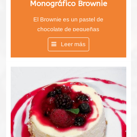
Monográfico Brownie
El Brownie es un pastel de
chocolate de pequeñas
dimensiones, como un bizcocho
Leer más
bastante denso.