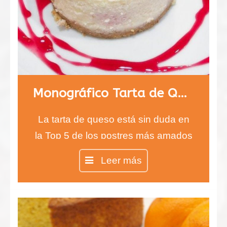
Monográfico Tarta de Queso
La tarta de queso está sin duda en
la Top 5 de los postres más amados
del mundo y no importa si prefieres
Leer más
la tarta de queso sin horno o la
clásica, lo más importante es su
exquisito sabor.