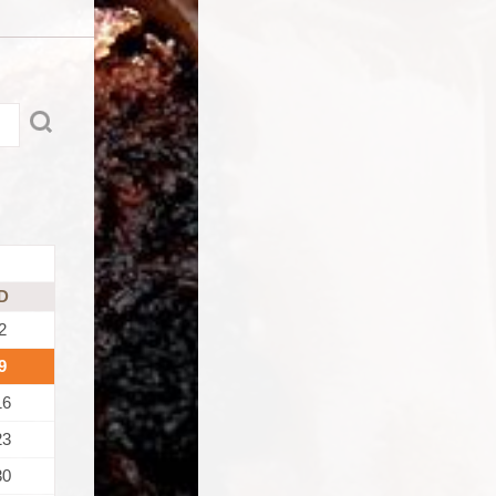
D
2
9
16
23
30