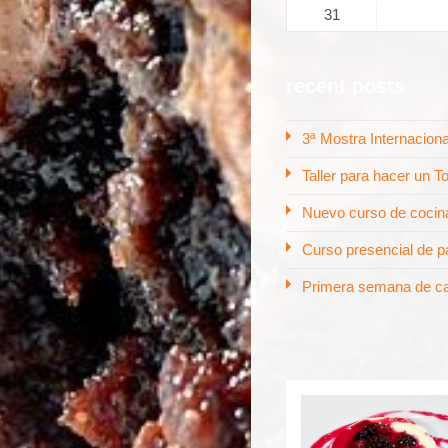
31
recent posts
3ª Mostra Internaciona
Taller para hacer un T
Nuevo curso de cocin
Curso presencial de pa
Primera semana de cas