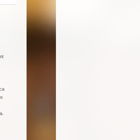
nt
Soy un joven de 16 años aficionado a
la cocina. Llevo 5 talleres de
repostería, galletas, cocas y dulces.
Seguro que seguiré asistiendo
ica
porque además de pasármelo bien
os
estoy aprendiendo muchas cosas.
a.