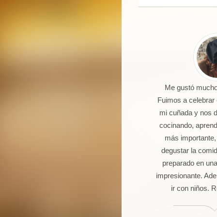
 un joven de 16 años aficionado a
Me gustó mucho 
la cocina. Llevo 5 talleres de
Fuimos a celebrar
postería, galletas, cocas y dulces.
mi cuñada y nos 
Seguro que seguiré asistiendo
cocinando, aprendi
orque además de pasármelo bien
más importante,
stoy aprendiendo muchas cosas.
degustar la comi
preparado en una
impresionante. Ade
ir con niños.