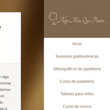
e
Inicio
Sesiones gastronómicas
Monográficos de pastelería
n algo
Curso de pastelería
erminar
odemos
Talleres para niños
 en
do
Curso de cocina
al ni