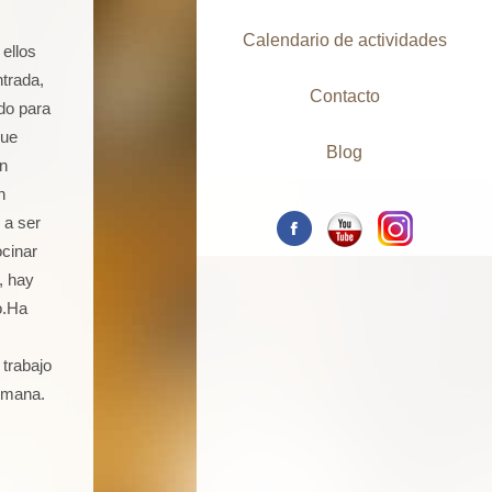
Calendario de actividades
 ellos
trada,
Contacto
ido para
que
Blog
n
n
 a ser
cinar
, hay
o.Ha
 trabajo
emana.