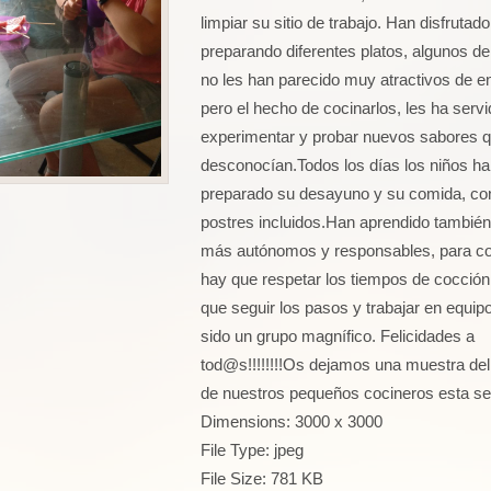
limpiar su sitio de trabajo. Han disfrutado
preparando diferentes platos, algunos de
no les han parecido muy atractivos de en
pero el hecho de cocinarlos, les ha serv
experimentar y probar nuevos sabores 
desconocían.Todos los días los niños ha
preparado su desayuno y su comida, co
postres incluidos.Han aprendido también
más autónomos y responsables, para co
hay que respetar los tiempos de cocción
que seguir los pasos y trabajar en equip
sido un grupo magnífico. Felicidades a
tod@s!!!!!!!!Os dejamos una muestra del
de nuestros pequeños cocineros esta s
Dimensions:
3000 x 3000
File Type:
jpeg
File Size:
781 KB