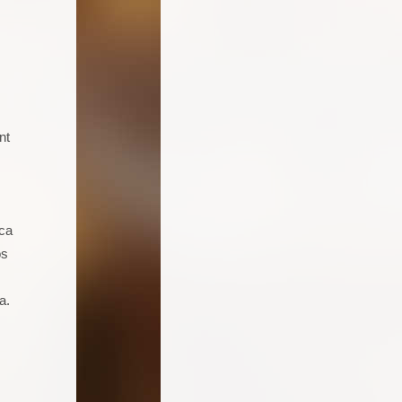
nt
Soy un joven de 16 años aficionado a
la cocina. Llevo 5 talleres de
repostería, galletas, cocas y dulces.
Seguro que seguiré asistiendo
ica
porque además de pasármelo bien
os
estoy aprendiendo muchas cosas.
a.