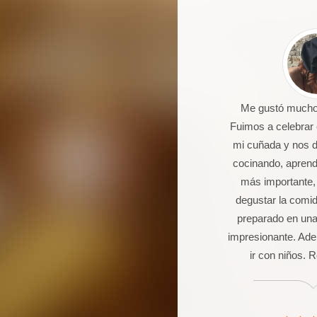
 un joven de 16 años aficionado a
Me gustó mucho 
la cocina. Llevo 5 talleres de
Fuimos a celebrar
postería, galletas, cocas y dulces.
mi cuñada y nos 
Seguro que seguiré asistiendo
cocinando, aprendi
orque además de pasármelo bien
más importante,
stoy aprendiendo muchas cosas.
degustar la comi
preparado en una
impresionante. Ade
ir con niños.