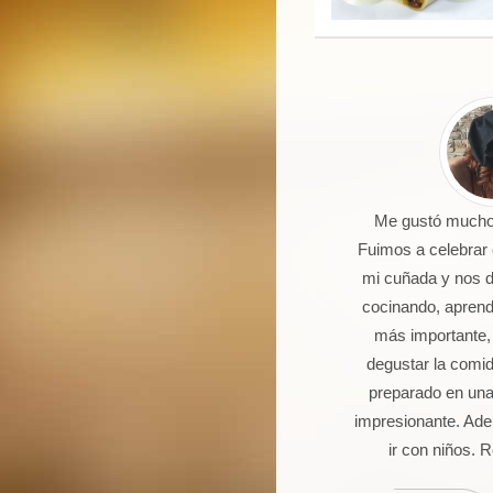
 un joven de 16 años aficionado a
Me gustó mucho 
la cocina. Llevo 5 talleres de
Fuimos a celebrar
postería, galletas, cocas y dulces.
mi cuñada y nos 
Seguro que seguiré asistiendo
cocinando, aprendi
orque además de pasármelo bien
más importante,
stoy aprendiendo muchas cosas.
degustar la comi
preparado en una
impresionante. Ade
ir con niños.