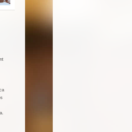
nt
Soy un joven de 16 años aficionado a
la cocina. Llevo 5 talleres de
repostería, galletas, cocas y dulces.
Seguro que seguiré asistiendo
ica
porque además de pasármelo bien
os
estoy aprendiendo muchas cosas.
a.