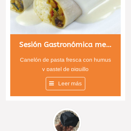
Sesión Gastronómica menú 2
Canelón de pasta fresca con humus
y pastel de piquillo
Calamares rellenos de verdura y
Leer más
marisco.
Esferas de yogurt con fresa y con
una suave membrana de módena.