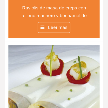
Raviolis de masa de creps con
relleno marinero y bechamel de
pimientos de piquillo.
Leer más
Magret de pato con puré de
berenjena y queso de cabra y
crujiente de parmesano y gratén de
patata con bacon.
Raviolis de piña con sopa de coco