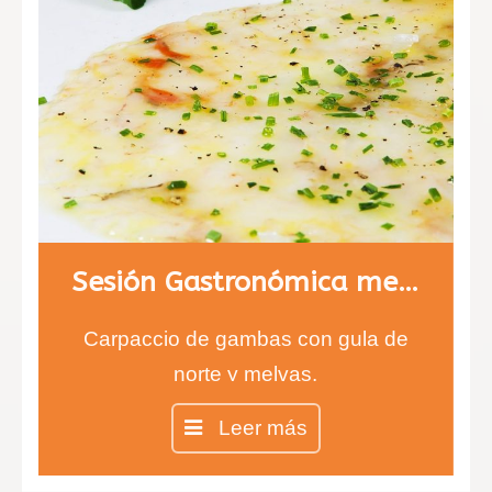
Sesión Gastronómica menú 1
Carpaccio de gambas con gula de
norte y melvas.
Entrecot con salsa de queso
Leer más
infusionada con tomillo y risotto de
ceps.