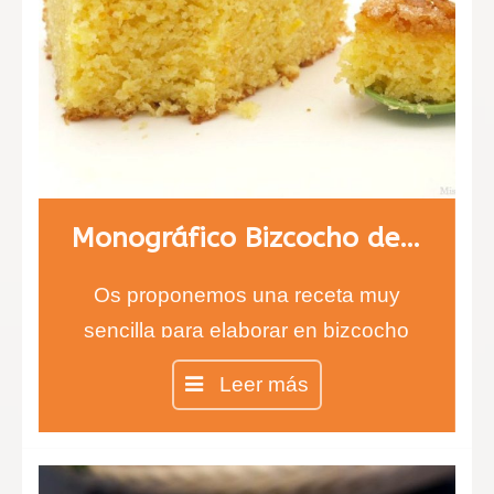
Monográfico Bizcocho de naranja
Os proponemos una receta muy
sencilla para elaborar en bizcocho
de naranja, ideal para cualquier hora
Leer más
del día, pero sobre todo a la hora del
desayuno por el sabor tan intenso
que le proporciona la cáscara de