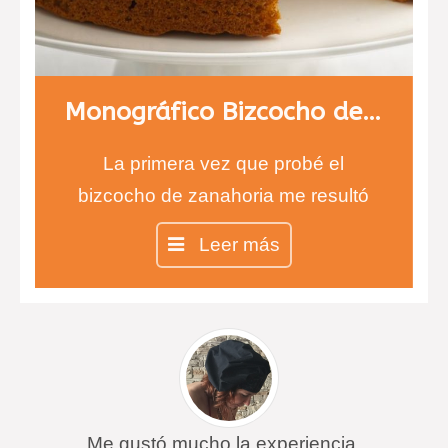
Monográfico Bizcocho de Zanahoria, carrot cake
La primera vez que probé el
bizcocho de zanahoria me resultó
difícil de creer, ¿un bizcocho de
Leer más
zanahorias?…
Pues sí, así es, y está
verdaderamente delicioso. Jugad a
que vuestros invitados adivinen el
componente principal, se
sorprenderán…
Me gustó mucho la experiencia.