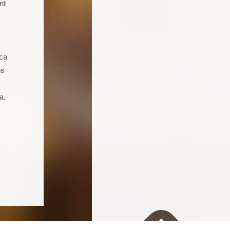
nt
Soy un joven de 16 años aficionado a
la cocina. Llevo 5 talleres de
repostería, galletas, cocas y dulces.
Seguro que seguiré asistiendo
ica
porque además de pasármelo bien
os
estoy aprendiendo muchas cosas.
a.