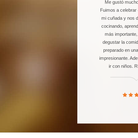
 un joven de 16 años aficionado a
Me gustó mucho 
la cocina. Llevo 5 talleres de
Fuimos a celebrar
postería, galletas, cocas y dulces.
mi cuñada y nos 
Seguro que seguiré asistiendo
cocinando, aprendi
orque además de pasármelo bien
más importante,
stoy aprendiendo muchas cosas.
degustar la comi
preparado en una
impresionante. Ade
ir con niños.