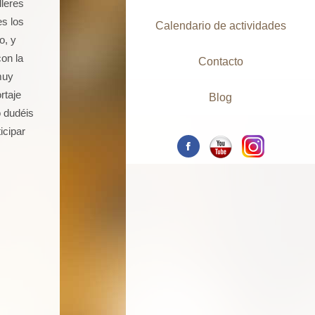
lleres
es los
Calendario de actividades
o, y
on la
Contacto
muy
rtaje
Blog
o dudéis
icipar