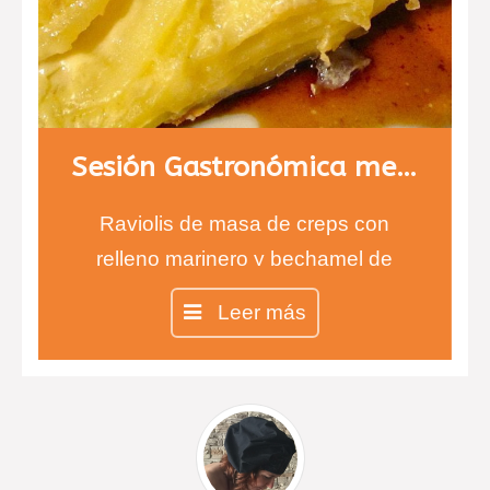
Sesión Gastronómica menú 2
Raviolis de masa de creps con
relleno marinero y bechamel de
pimientos de piquillo.
Leer más
Magret de pato con puré de
berenjena y queso de cabra y
crujiente de parmesano y gratén de
patata con bacon.
Raviolis de piña con sopa de coco