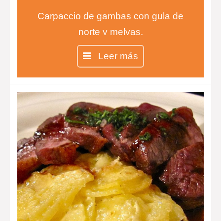
Carpaccio de gambas con gula de
norte y melvas.
Entrecot con salsa de queso
Leer más
infusionada con tomillo y risotto de
ceps.
Chesse cake en copa