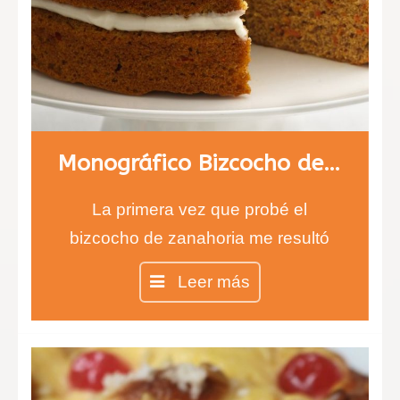
Monográfico Bizcocho de Zanahoria, carrot cake
La primera vez que probé el
bizcocho de zanahoria me resultó
difícil de creer, ¿un bizcocho de
Leer más
zanahorias?…
Pues sí, así es, y está
verdaderamente delicioso. Jugad a
que vuestros invitados adivinen el