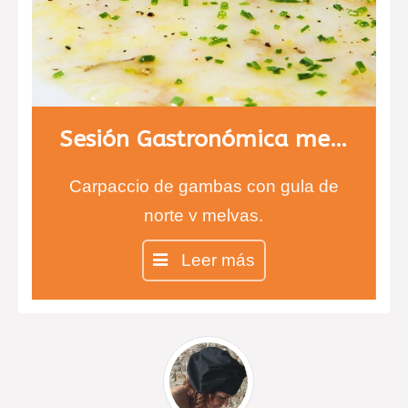
Sesión Gastronómica menú 1
Carpaccio de gambas con gula de
norte y melvas.
Entrecot con salsa de queso
Leer más
infusionada con tomillo y risotto de
ceps.
Chesse cake en copa