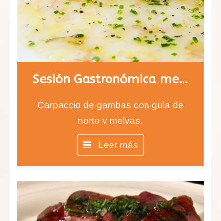
Sesión Gastronómica menú 1
Carpaccio de gambas con gula de
norte y melvas.
Entrecot con salsa de queso
Leer más
infusionada con tomillo y risotto de
ceps.
Chesse cake en copa