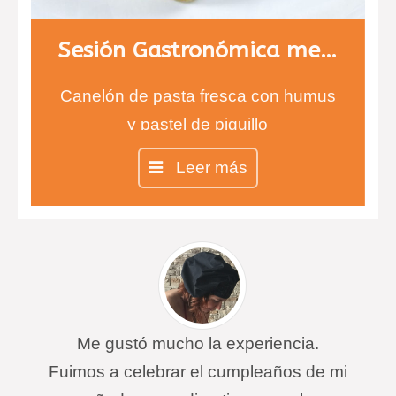
Sesión Gastronómica menú 2
Canelón de pasta fresca con humus
y pastel de piquillo
Calamares rellenos de verdura y
Leer más
marisco.
Esferas de yogurt con fresa y con
una suave membrana de módena.
Me gustó mucho la experiencia.
Fuimos a celebrar el cumpleaños de mi