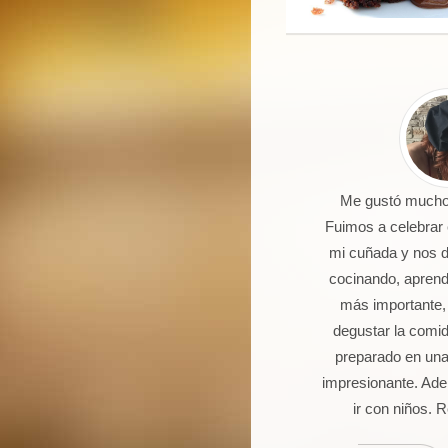
 un joven de 16 años aficionado a
Me gustó mucho 
la cocina. Llevo 5 talleres de
Fuimos a celebrar
postería, galletas, cocas y dulces.
mi cuñada y nos 
Seguro que seguiré asistiendo
cocinando, aprendi
orque además de pasármelo bien
más importante,
stoy aprendiendo muchas cosas.
degustar la comi
preparado en una
impresionante. Ade
ir con niños.