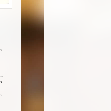
nt
Soy un joven de 16 años aficionado a
la cocina. Llevo 5 talleres de
repostería, galletas, cocas y dulces.
Seguro que seguiré asistiendo
ica
porque además de pasármelo bien
os
estoy aprendiendo muchas cosas.
a.