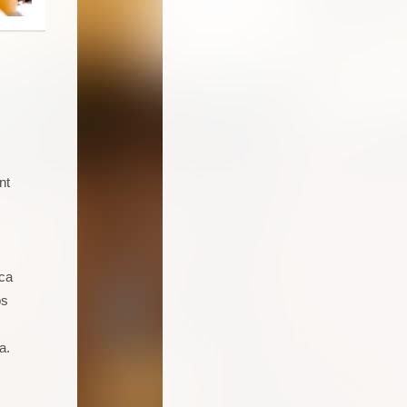
nt
Soy un joven de 16 años aficionado a
la cocina. Llevo 5 talleres de
repostería, galletas, cocas y dulces.
Seguro que seguiré asistiendo
ica
porque además de pasármelo bien
os
estoy aprendiendo muchas cosas.
a.