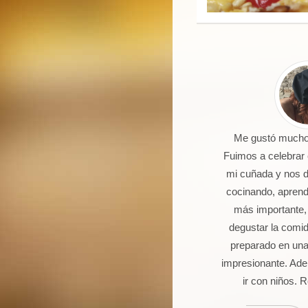
 un joven de 16 años aficionado a
Me gustó mucho 
la cocina. Llevo 5 talleres de
Fuimos a celebrar
postería, galletas, cocas y dulces.
mi cuñada y nos 
Seguro que seguiré asistiendo
cocinando, aprendi
orque además de pasármelo bien
más importante,
stoy aprendiendo muchas cosas.
degustar la comi
preparado en una
impresionante. Ade
ir con niños.