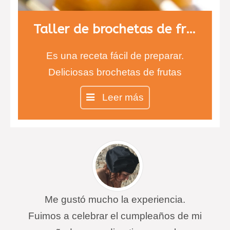
Taller de brochetas de fruta con chocolate
Es una receta fácil de preparar.
Deliciosas brochetas de frutas
cubiertas de chocolate negro y
Leer más
blanco. Los más pequeños estarán
encantados de comer fruta con
sabor a chocolate. Aprenderán a
degustar nuevos sabores y texturas
que alegrarán sus paladares.
Me gustó mucho la experiencia.
Fuimos a celebrar el cumpleaños de mi