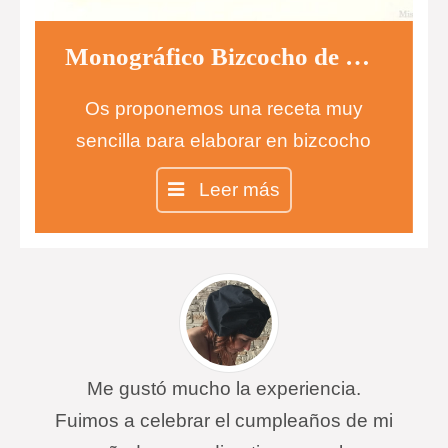
Monográfico Bizcocho de naranja
Os proponemos una receta muy
sencilla para elaborar en bizcocho
de naranja, ideal para cualquier hora
Leer más
del día, pero sobre todo a la hora del
desayuno por el sabor tan intenso
que le proporciona la cáscara de
naranja.
Me gustó mucho la experiencia.
Fuimos a celebrar el cumpleaños de mi