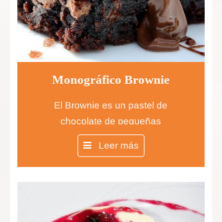
Monográfico Brownie
El Brownie es un pastel de
chocolate de pequeñas
dimensiones, como un bizcocho
Leer más
bastante denso.