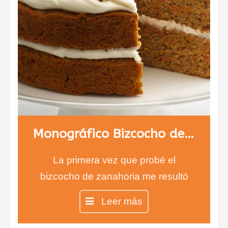
Monográfico Bizcocho de Zanahoria, carrot cake
La primera vez que probé el
bizcocho de zanahoria me resultó
difícil de creer, ¿un bizcocho de
Leer más
zanahorias?…
Pues sí, así es, y está