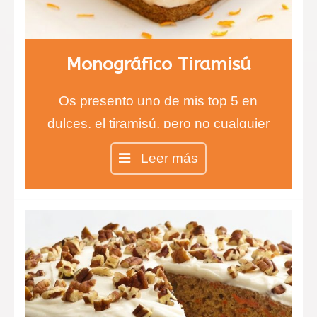
Monográfico Tiramisú
Os presento uno de mis top 5 en
dulces, el tiramisú, pero no cualquier
tiramisú, sino el auténtico tiramisú
Leer más
100% italiano.