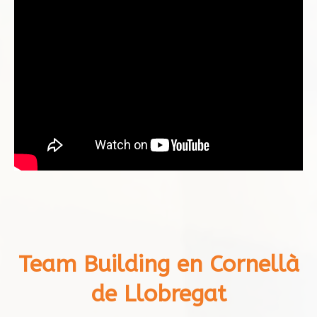
Team Building en Cornellà
de Llobregat