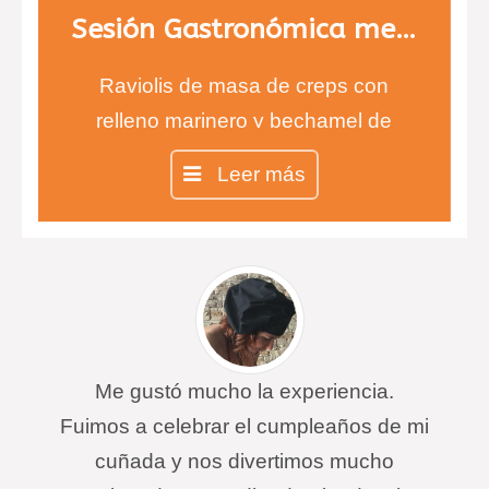
Sesión Gastronómica menú 2
Raviolis de masa de creps con
relleno marinero y bechamel de
pimientos de piquillo.
Leer más
Magret de pato con puré de
berenjena y queso de cabra y
crujiente de parmesano y gratén de
patata con bacon.
Raviolis de piña con sopa de coco
Me gustó mucho la experiencia.
Fuimos a celebrar el cumpleaños de mi
cuñada y nos divertimos mucho