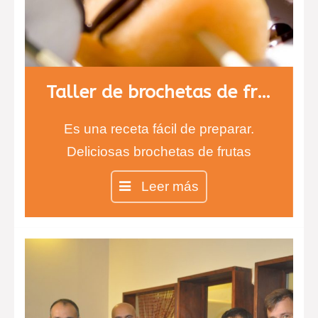
Taller de brochetas de fruta con chocolate
Es una receta fácil de preparar.
Deliciosas brochetas de frutas
cubiertas de chocolate negro y
Leer más
blanco. Los más pequeños estarán
encantados de comer fruta con
sabor a chocolate. Aprenderán a
degustar nuevos sabores y texturas
que alegrarán sus paladares.