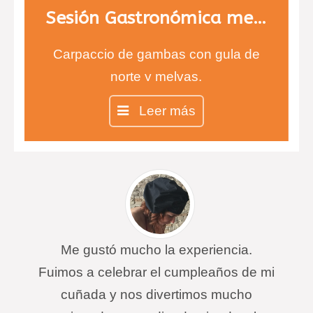
Sesión Gastronómica menú 1
Carpaccio de gambas con gula de
norte y melvas.
Entrecot con salsa de queso
Leer más
infusionada con tomillo y risotto de
ceps.
Chesse cake en copa
Me gustó mucho la experiencia.
Fuimos a celebrar el cumpleaños de mi
cuñada y nos divertimos mucho