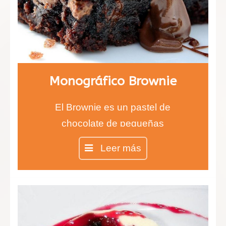
Monográfico Brownie
El Brownie es un pastel de
chocolate de pequeñas
dimensiones, como un bizcocho
Leer más
bastante denso.