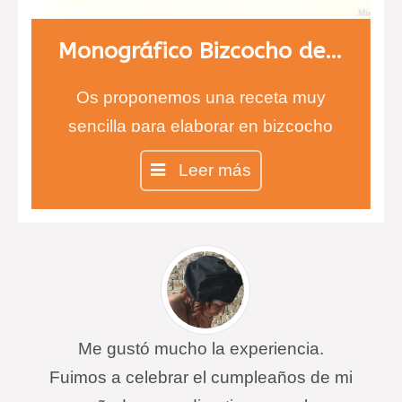
Monográfico Bizcocho de naranja
Os proponemos una receta muy
sencilla para elaborar en bizcocho
de naranja, ideal para cualquier hora
Leer más
del día, pero sobre todo a la hora del
desayuno por el sabor tan intenso
que le proporciona la cáscara de
naranja.
Me gustó mucho la experiencia.
Fuimos a celebrar el cumpleaños de mi