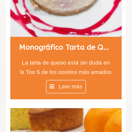
Monográfico Tarta de Queso
La tarta de queso está sin duda en
la Top 5 de los postres más amados
del mundo y no importa si prefieres
Leer más
la tarta de queso sin horno o la
clásica, lo más importante es su
exquisito sabor.