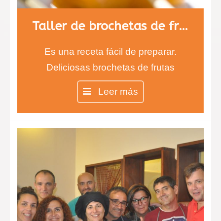
Taller de brochetas de fruta con chocolate
Es una receta fácil de preparar.
Deliciosas brochetas de frutas
cubiertas de chocolate negro y
Leer más
blanco. Los más pequeños estarán
encantados de comer fruta con
sabor a chocolate. Aprenderán a
degustar nuevos sabores y texturas
que alegrarán sus paladares.