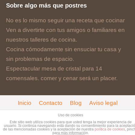
Sobre algo más que postres
No es lo mismo seguir una receta que cocinar
Ven a divertirte con tus amigos o familiares en
nuestros talleres de cocina.
Cocina cómodamente sin ensuciar tu casa y
sin problemas de espacio.
Espectacular mesa de cristal para 14
comensales. comer y cenar será un placer.
Inicio
Contacto
Blog
Aviso legal
Cookies
Uso de cookies
Este sitio web utiliza cookies para que usted tenga la mejor experiencia de
© Copyright 2017. Designed by
Guia33 SL
.
usuario. Si continúa navegando está dando su consentimiento para la aceptaci
de las mencionadas cookies y la aceptación de nuestra
política de cookies
, pinc
para más información.
Grupo
Sinergia Empresarial
.