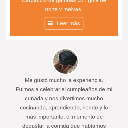
Carpaccio de gambas con gula de
norte y melvas.
Entrecot con salsa de queso
Leer más
infusionada con tomillo y risotto de
ceps.
Chesse cake en copa
Me gustó mucho la experiencia.
Fuimos a celebrar el cumpleaños de mi
cuñada y nos divertimos mucho
cocinando, aprendiendo, riendo y lo
más importante, el momento de
degustar la comida que habíamos