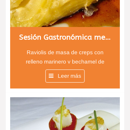
Sesión Gastronómica menú 2
Raviolis de masa de creps con
relleno marinero y bechamel de
pimientos de piquillo.
Leer más
Magret de pato con puré de
berenjena y queso de cabra y
crujiente de parmesano y gratén de
patata con bacon.
Raviolis de piña con sopa de coco