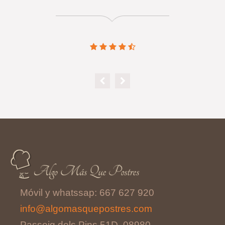
Móvil y whatssap: 667 627 920
info@algomasquepostres.com
Passeig dels Pins 51D, 08980