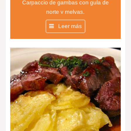
Carpaccio de gambas con gula de
norte y melvas.
Entrecot con salsa de queso
Leer más
infusionada con tomillo y risotto de
ceps.
Chesse cake en copa