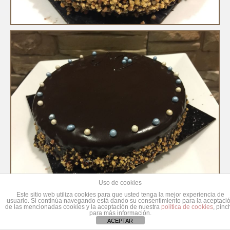
Uso de cookies
Este sitio web utiliza cookies para que usted tenga la mejor experiencia de
usuario. Si continúa navegando está dando su consentimiento para la aceptaci
de las mencionadas cookies y la aceptación de nuestra
política de cookies
, pinc
para más información.
ACEPTAR