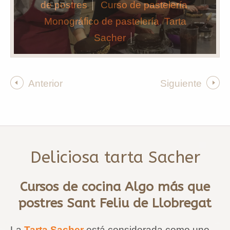
de postres
Curso de pastelería
,
Monográfico de pastelería
,
Tarta
Sacher
Anterior
Siguiente
Deliciosa tarta Sacher
Cursos de cocina Algo más que
postres Sant Feliu de Llobregat
La
Tarta Sacher
está considerada como uno