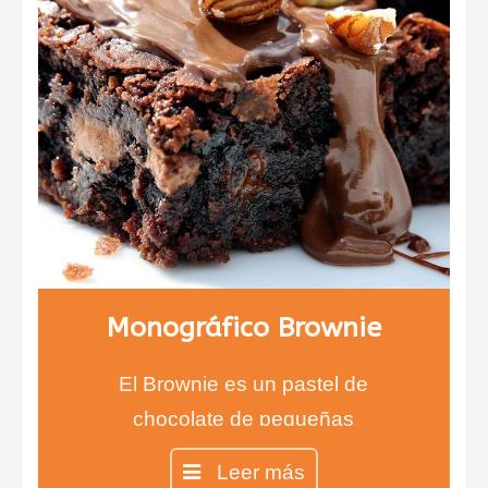
con membrana de Módena.
Chip de patatas y chorizo.
Tarta de salmón y mango.
Quique de setas
Monográfico Brownie
El Brownie es un pastel de
chocolate de pequeñas
dimensiones, como un bizcocho
Leer más