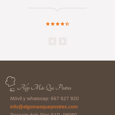
Móvil y whatssap: 667 627 920
info@algomasquepostres.com
Passeig dels Pins 51D, 08980