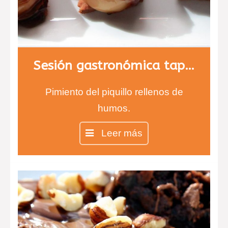
Sesión gastronómica tapas
Pimiento del piquillo rellenos de
humos.
Crujiente de Kikos.
Leer más
Langostinos empanados con maíz y
salsa de romesco.
Saquitos de tomate chery mozarela
y pesto.
Cestitas de berenjena.
Esferas de queso de cabra y fresa