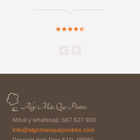
Móvil y whatssap: 667 627 920
info@algomasquepostres.com
Passeig dels Pins 51D, 08980