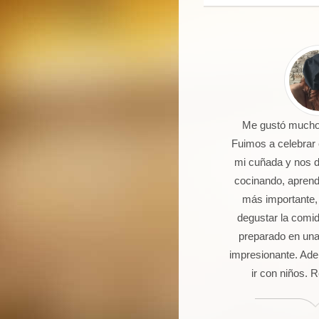
 un joven de 16 años aficionado a
Me gustó mucho 
la cocina. Llevo 5 talleres de
Fuimos a celebrar
postería, galletas, cocas y dulces.
mi cuñada y nos 
Seguro que seguiré asistiendo
cocinando, aprendi
orque además de pasármelo bien
más importante,
stoy aprendiendo muchas cosas.
degustar la comi
preparado en una
impresionante. Ade
ir con niños.