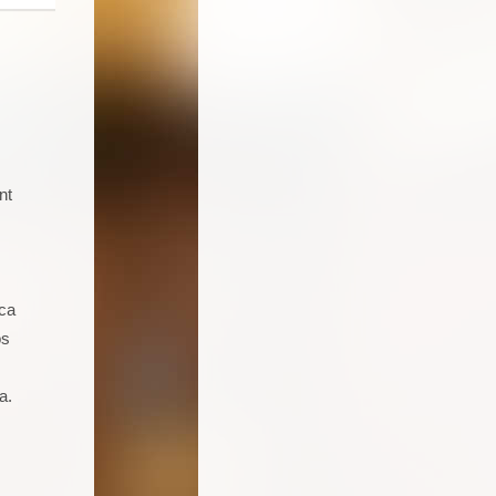
nt
Soy un joven de 16 años aficionado a
la cocina. Llevo 5 talleres de
repostería, galletas, cocas y dulces.
Seguro que seguiré asistiendo
ica
porque además de pasármelo bien
os
estoy aprendiendo muchas cosas.
a.