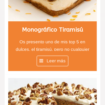
Monográfico Tiramisú
Os presento uno de mis top 5 en
dulces, el tiramisú, pero no cualquier
tiramisú, sino el auténtico tiramisú
Leer más
100% italiano.