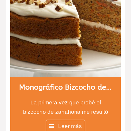
Monográfico Bizcocho de Zanahoria, carrot cake
La primera vez que probé el
bizcocho de zanahoria me resultó
difícil de creer, ¿un bizcocho de
Leer más
zanahorias?…