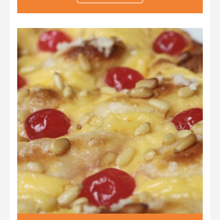
Pues sí, así es, y está
verdaderamente delicioso. Jugad a
que vuestros invitados adivinen el
componente principal, se
sorprenderán…