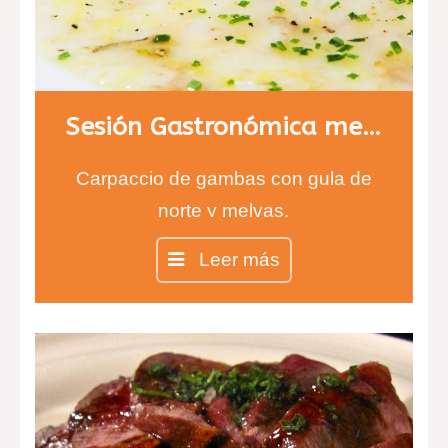
Sesión Gastronómica menú 1
Carpaccio de gambas con gula de
norte y melvas.
Entrecot con salsa de queso
Leer más
infusionada con tomillo y risotto de
ceps.
Chesse cake en copa