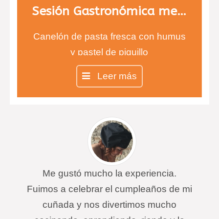
Sesión Gastronómica menú 2
Canelón de pasta fresca con humus
y pastel de piquillo
Calamares rellenos de verdura y
Leer más
marisco.
Esferas de yogurt con fresa y con
una suave membrana de módena.
Me gustó mucho la experiencia.
Fuimos a celebrar el cumpleaños de mi
cuñada y nos divertimos mucho