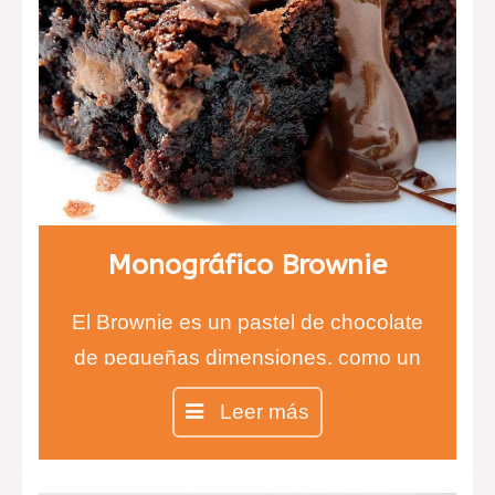
Tarta de salmón y mango.
Quique de setas
Monográfico Brownie
El Brownie es un pastel de chocolate
de pequeñas dimensiones, como un
bizcocho bastante denso.
Leer más