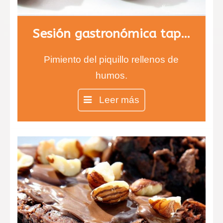
Sesión gastronómica tapas
Pimiento del piquillo rellenos de
humos.
Crujiente de Kikos.
Leer más
Langostinos empanados con maíz y
salsa de romesco.
Saquitos de tomate chery mozarela
y pesto.
Cestitas de berenjena.
Esferas de queso de cabra y fresa
con membrana de Módena.
Chip de patatas y chorizo.