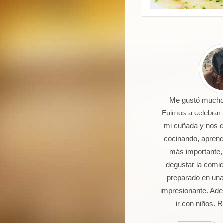
 un joven de 16 años aficionado a
Me gustó mucho 
la cocina. Llevo 5 talleres de
Fuimos a celebrar
postería, galletas, cocas y dulces.
mi cuñada y nos 
Seguro que seguiré asistiendo
cocinando, aprendi
orque además de pasármelo bien
más importante,
stoy aprendiendo muchas cosas.
degustar la comi
preparado en una
impresionante. Ade
ir con niños.