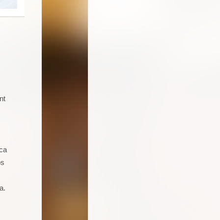
nt
Soy un joven de 16 años aficionado a
la cocina. Llevo 5 talleres de
repostería, galletas, cocas y dulces.
Seguro que seguiré asistiendo
ica
porque además de pasármelo bien
os
estoy aprendiendo muchas cosas.
a.