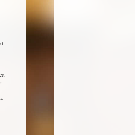
nt
Soy un joven de 16 años aficionado a
la cocina. Llevo 5 talleres de
repostería, galletas, cocas y dulces.
Seguro que seguiré asistiendo
ica
porque además de pasármelo bien
os
estoy aprendiendo muchas cosas.
a.