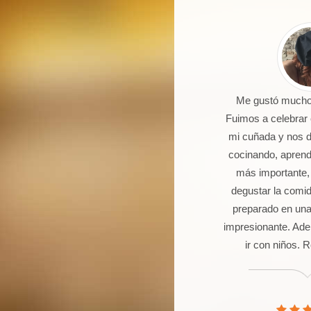
 un joven de 16 años aficionado a
Me gustó mucho 
la cocina. Llevo 5 talleres de
Fuimos a celebrar
postería, galletas, cocas y dulces.
mi cuñada y nos 
Seguro que seguiré asistiendo
cocinando, aprendi
orque además de pasármelo bien
más importante,
stoy aprendiendo muchas cosas.
degustar la comi
preparado en una
impresionante. Ade
ir con niños.