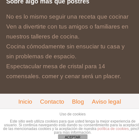
Sobre algo más que postres
No es lo mismo seguir una receta que cocinar
Ven a divertirte con tus amigos o familiares en
nuestros talleres de cocina.
Cocina cómodamente sin ensuciar tu casa y
sin problemas de espacio.
Espectacular mesa de cristal para 14
comensales. comer y cenar será un placer.
Inicio
Contacto
Blog
Aviso legal
Cookies
Uso de cookies
Este sitio web utiliza cookies para que usted tenga la mejor experiencia de
© Copyright 2017. Designed by
Guia33 SL
.
usuario. Si continúa navegando está dando su consentimiento para la aceptaci
de las mencionadas cookies y la aceptación de nuestra
política de cookies
, pinc
para más información.
Grupo
Sinergia Empresarial
.
ACEPTAR