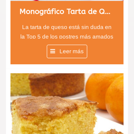
Monográfico Tarta de Queso
La tarta de queso está sin duda en
la Top 5 de los postres más amados
del mundo y no importa si prefieres
Leer más
la tarta de queso sin horno o la
clásica, lo más importante es su
exquisito sabor.