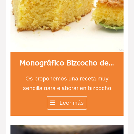
Monográfico Bizcocho de naranja
Os proponemos una receta muy
sencilla para elaborar en bizcocho
de naranja, ideal para cualquier hora
Leer más
del día, pero sobre todo a la hora del
desayuno por el sabor tan intenso
que le proporciona la cáscara de