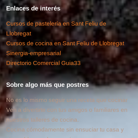
Enlaces de interés
Cursos de pastelería en Sant Feliu de
Llobregat
Cursos de cocina en Sant Feliu de Llobregat
Sinergia-empresarial
Directorio Comercial Guia33
Sobre algo más que postres
No es lo mismo seguir una receta que cocinar
Ven a divertirte con tus amigos o familiares en
nuestros talleres de cocina.
Cocina cómodamente sin ensuciar tu casa y