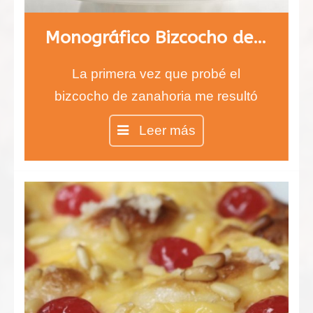
Monográfico Bizcocho de Zanahoria, carrot cake
La primera vez que probé el
bizcocho de zanahoria me resultó
difícil de creer, ¿un bizcocho de
Leer más
zanahorias?…
Pues sí, así es, y está
verdaderamente delicioso. Jugad a
que vuestros invitados adivinen el
componente principal, se
sorprenderán…