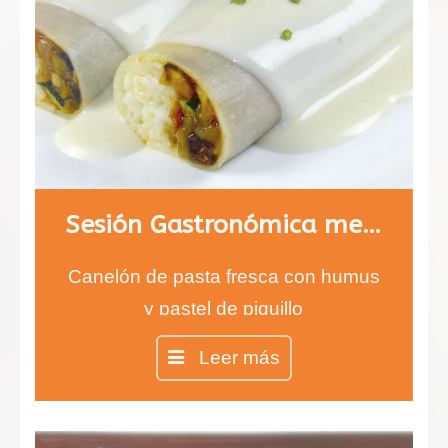
Sesión Gastronómica menú 2
Canelón de pasta fresca con humus
y pastel de piquillo
Calamares rellenos de verdura y
Leer más
marisco.
Esferas de yogurt con fresa y con
una suave membrana de módena.