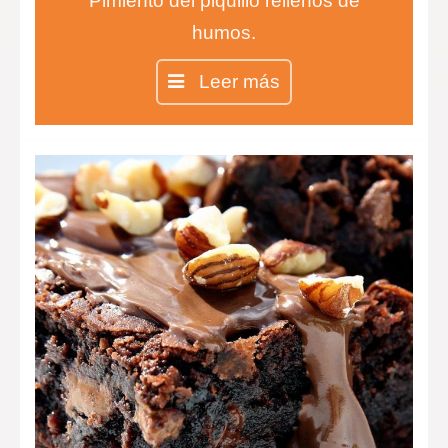
Pimiento del piquillo rellenos de
humos.
Crujiente de Kikos.
Leer más
Langostinos empanados con maíz y
salsa de romesco.
Saquitos de tomate chery mozarela
y pesto.
Cestitas de berenjena.
Esferas de queso de cabra y fresa
con membrana de Módena.
Chip de patatas y chorizo.
Tarta de salmón y mango.
Quique de setas