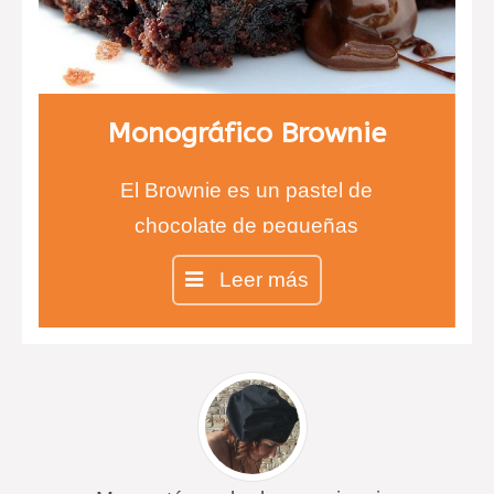
Monográfico Brownie
El Brownie es un pastel de
chocolate de pequeñas
dimensiones, como un bizcocho
Leer más
bastante denso.