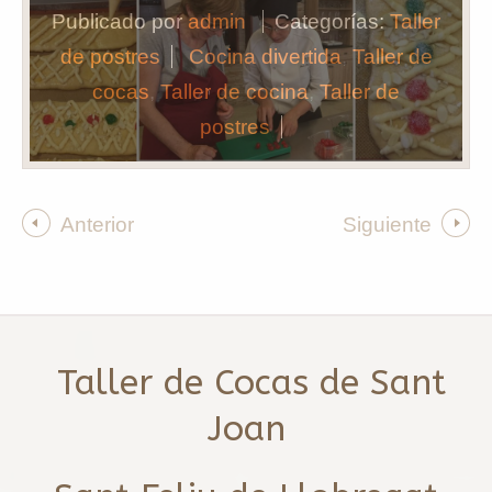
Publicado por
admin
Categorías:
Taller
de postres
Cocina divertida
,
Taller de
cocas
,
Taller de cocina
,
Taller de
postres
Anterior
Siguiente
Taller de Cocas de Sant
Joan