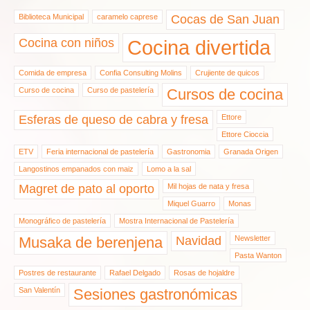
Biblioteca Municipal
caramelo caprese
Cocas de San Juan
Cocina con niños
Cocina divertida
Comida de empresa
Confia Consulting Molins
Crujiente de quicos
Curso de cocina
Curso de pastelería
Cursos de cocina
Esferas de queso de cabra y fresa
Ettore
Ettore Cioccia
ETV
Feria internacional de pastelería
Gastronomia
Granada Origen
Langostinos empanados con maiz
Lomo a la sal
Magret de pato al oporto
Mil hojas de nata y fresa
Miquel Guarro
Monas
Monográfico de pastelería
Mostra Internacional de Pastelería
Musaka de berenjena
Navidad
Newsletter
Pasta Wanton
Postres de restaurante
Rafael Delgado
Rosas de hojaldre
San Valentín
Sesiones gastronómicas