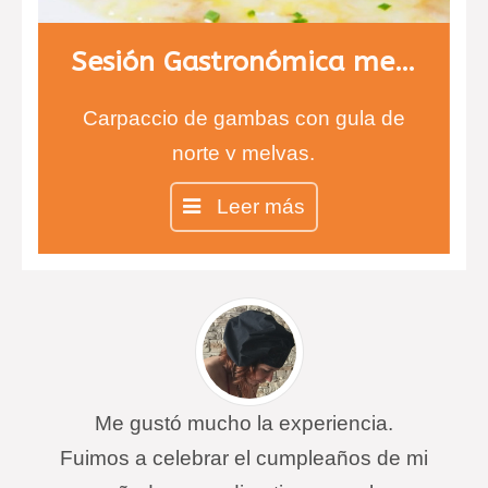
Sesión Gastronómica menú 1
Carpaccio de gambas con gula de
norte y melvas.
Entrecot con salsa de queso
Leer más
infusionada con tomillo y risotto de
ceps.
Chesse cake en copa
Me gustó mucho la experiencia.
Fuimos a celebrar el cumpleaños de mi