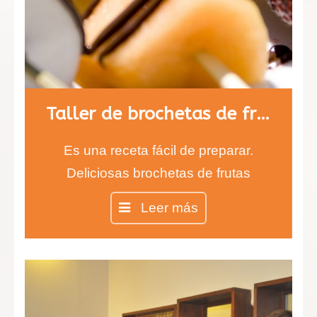
Taller de brochetas de fruta con chocolate
Es una receta fácil de preparar.
Deliciosas brochetas de frutas
cubiertas de chocolate negro y
Leer más
blanco. Los más pequeños estarán
encantados de comer fruta con
sabor a chocolate. Aprenderán a
degustar nuevos sabores y texturas
que alegrarán sus paladares.