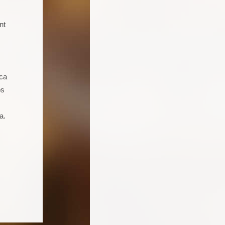
nt
Soy un joven de 16 años aficionado a
la cocina. Llevo 5 talleres de
repostería, galletas, cocas y dulces.
Seguro que seguiré asistiendo
ica
porque además de pasármelo bien
os
estoy aprendiendo muchas cosas.
a.