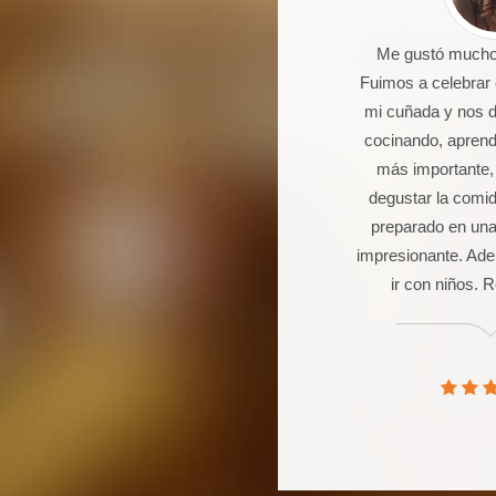
 un joven de 16 años aficionado a
Me gustó mucho 
la cocina. Llevo 5 talleres de
Fuimos a celebrar
postería, galletas, cocas y dulces.
mi cuñada y nos 
Seguro que seguiré asistiendo
cocinando, aprendi
orque además de pasármelo bien
más importante,
stoy aprendiendo muchas cosas.
degustar la comi
preparado en una
impresionante. Ade
ir con niños.