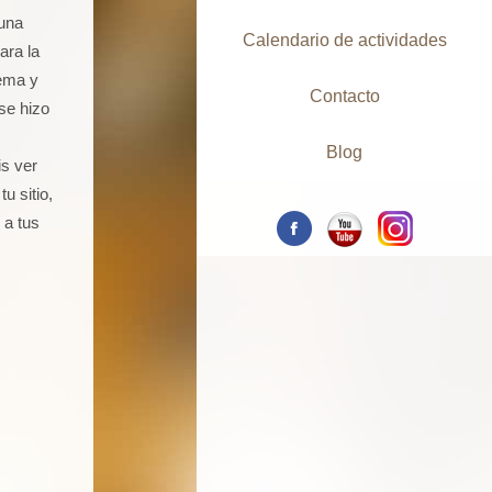
 una
Calendario de actividades
ara la
rema y
Contacto
 se hizo
Blog
is ver
u sitio,
 a tus
.