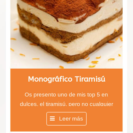
Monográfico Tiramisú
Os presento uno de mis top 5 en
dulces, el tiramisú, pero no cualquier
tiramisú, sino el auténtico tiramisú
Leer más
100% italiano.