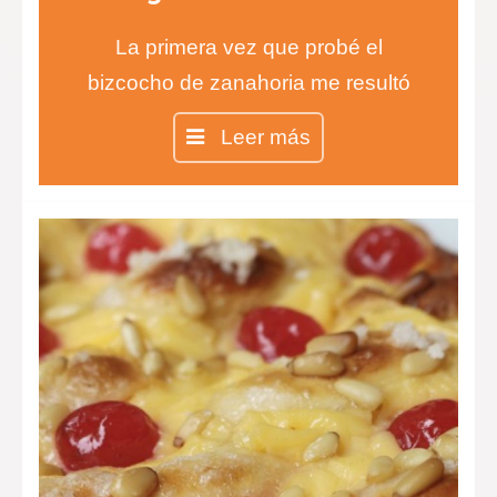
La primera vez que probé el
bizcocho de zanahoria me resultó
difícil de creer, ¿un bizcocho de
Leer más
zanahorias?…
Pues sí, así es, y está
verdaderamente delicioso. Jugad a
que vuestros invitados adivinen el
componente principal, se
sorprenderán…